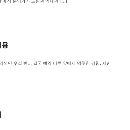
당 예상 분양가가 노원권 역세권 […]
비용
검색만 수십 번… 결국 예약 버튼 앞에서 멈칫한 경험, 저만
법