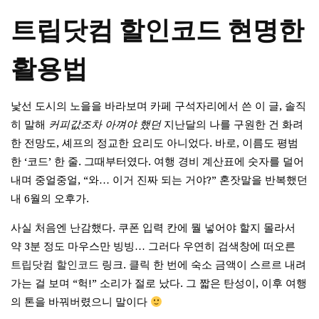
트립닷컴 할인코드 현명한
활용법
낯선 도시의 노을을 바라보며 카페 구석자리에서 쓴 이 글, 솔직
히 말해
커피값조차 아껴야 했던
지난달의 나를 구원한 건 화려
한 전망도, 셰프의 정교한 요리도 아니었다. 바로, 이름도 평범
한 ‘코드’ 한 줄. 그때부터였다. 여행 경비 계산표에 숫자를 덜어
내며 중얼중얼, “와… 이거 진짜 되는 거야?” 혼잣말을 반복했던
내 6월의 오후가.
사실 처음엔 난감했다. 쿠폰 입력 칸에 뭘 넣어야 할지 몰라서
약 3분 정도 마우스만 빙빙… 그러다 우연히 검색창에 떠오른
트립닷컴 할인코드
링크. 클릭 한 번에 숙소 금액이 스르르 내려
가는 걸 보며 “헉!” 소리가 절로 났다. 그 짧은 탄성이, 이후 여행
의 톤을 바꿔버렸으니 말이다