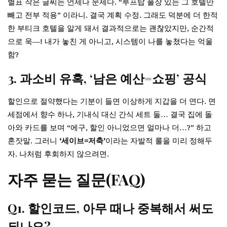
별표 작은 글씨는 언제나 문제다. “루프탑 풀장 있는 그 호텔만
빼고 전부 적용” 이라니. 결국 계획 수정. 그래도 덕분에 더 한적
한 부티크 호텔을 알게 돼서 결과적으로는 괜찮았지만, 순간적
으로 욱—! 내가 놓친 게 아니고, 시스템이 나를 놓쳤다는 억울
함?
3. 과소비 유혹, ‘남은 예산=쇼핑’ 공식
할인으로 절약했다는 기분이 들면 이상하게 지갑을 더 연다. 면
세점에서 향수 하나, 기내식 대신 간식 세트 둘… 결국 집에 돌
아와 카드를 보며 “에구, 할인 아니었으면 얼마나 더…?” 하고
혼잣말. 그러니
‘세이브=저축’
이라는 자발적 룰을 미리 정해두
자. 나처럼 후회하지 않으려면.
자주 묻는 질문(FAQ)
Q1. 할인코드, 아무 때나 중복해서 써도
되나요?