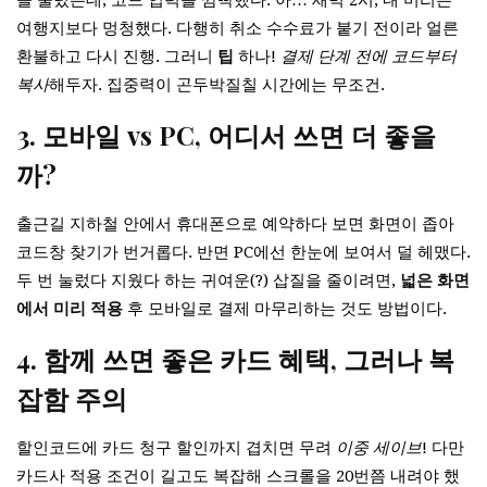
을 눌렀는데, 코드 입력을 깜빡했다. 아… 새벽 2시, 내 머리는
여행지보다 멍청했다. 다행히 취소 수수료가 붙기 전이라 얼른
환불하고 다시 진행. 그러니
팁
하나!
결제 단계 전에 코드부터
복사
해두자. 집중력이 곤두박질칠 시간에는 무조건.
3. 모바일 vs PC, 어디서 쓰면 더 좋을
까?
출근길 지하철 안에서 휴대폰으로 예약하다 보면 화면이 좁아
코드창 찾기가 번거롭다. 반면 PC에선 한눈에 보여서 덜 헤맸다.
두 번 눌렀다 지웠다 하는 귀여운(?) 삽질을 줄이려면,
넓은 화면
에서 미리 적용
후 모바일로 결제 마무리하는 것도 방법이다.
4. 함께 쓰면 좋은 카드 혜택, 그러나 복
잡함 주의
할인코드에 카드 청구 할인까지 겹치면 무려
이중 세이브
! 다만
카드사 적용 조건이 길고도 복잡해 스크롤을 20번쯤 내려야 했